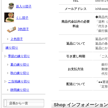
TEL
055-972-
器入り団子
メールアドレス
ishikawa
◆商品代
くし団子
商品代金以外の必要
「送料（
料金
「代引き
3色団子
「銀行振
２色団子
返品の可
返品について
返品の条
練り切り
返品にか
季節の練り切り
引き渡し時期
「ご入
夏の練り切り
銀行振
お支払方法
郵便
秋の練り切り
代引き
ご当地練り切り
「●●運
配送について
「定形
静岡練り切り
店長から一言
Shop インフォメーション