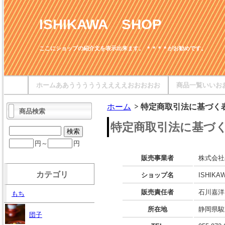
ISHIKAWA SHOP
ここにショップの紹介文を表示出来ます。 ＊＊＊＊がお勧めです。
ホームああうううううええええおおおおお
商品一覧いいお
ホーム
特定商取引法に基づく
商品検索
特定商取引法に基づ
円～
円
販売事業者
株式会社
カテゴリ
ショップ名
ISHIKA
販売責任者
石川嘉洋
もち
所在地
静岡県駿
団子