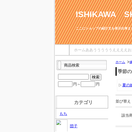
ISHIKAWA S
ここにショップの紹介文を表示出来ま
ホームああうううううええええお
ホーム
商品検索
季節の
円～
円
夏の
並び替え
カテゴリ
もち
該当
団子