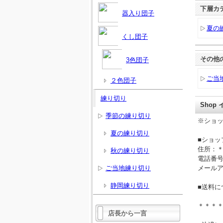
下層カ
器入り団子
夏の
くし団子
その他
3色団子
ご当
２色団子
練り切り
Shop
季節の練り切り
※ショ
夏の練り切り
■ショッ
住所：
秋の練り切り
電話番
ご当地練り切り
メール
静岡練り切り
■送料に
＊＊＊
店長から一言