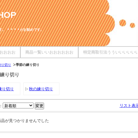
HOP
す。 ＊＊＊＊がお勧めです。
おおおお
商品一覧いいおおおおおお
特定商取引法うういいいいい
練り切り
季節の練り切り
練り切り
練り切り
秋の練り切り
リスト表
：
商品が見つかりませんでした