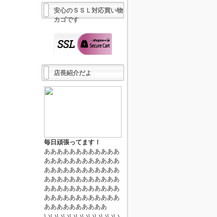
安心のＳＳＬ対応買い物
カゴです
店長紹介だよ
毎日頑張ってます！
ああああああああああああ
ああああああああああああ
ああああああああああああ
ああああああああああああ
ああああああああああああ
ああああああああああああ
ああああああああああ
いいいいいいいいいいいい