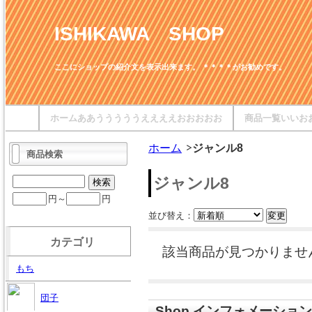
ISHIKAWA SHOP
ここにショップの紹介文を表示出来ます。 ＊＊＊＊がお勧めです。
ホームああうううううええええおおおおお
商品一覧いいお
ホーム
ジャンル8
商品検索
ジャンル8
円～
円
並び替え：
カテゴリ
該当商品が見つかりませ
もち
団子
Shop インフォメーション