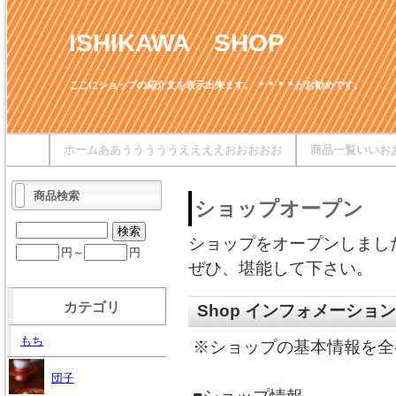
ISHIKAWA SHOP
ここにショップの紹介文を表示出来ます。 ＊＊＊＊がお勧めです。
ホームああうううううええええおおおおお
商品一覧いいお
商品検索
ショップオープン
ショップをオープンしまし
円～
円
ぜひ、堪能して下さい。
カテゴリ
Shop インフォメーション
もち
※ショップの基本情報を全
団子